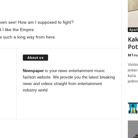
even see! How am I supposed to fight?
t I like the Empire
Apar
ow such a long way from here.
Kak
Pot
MTru
About us
Vinil
jedan 
Newspaper
is your news entertainment music
kuća. 
fashion website. We provide you the latest breaking
jednos
news and videos straight from entertainment
industry world.