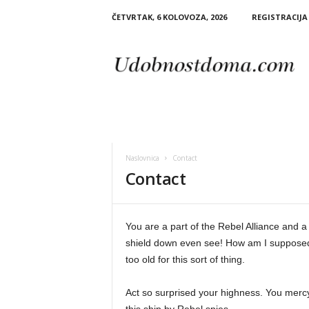
ČETVRTAK, 6 KOLOVOZA, 2026
REGISTRACIJA 
U
d
o
b
n
o
s
t
d
Naslovnica
Contact
o
Contact
m
a
You are a part of the Rebel Alliance and a 
shield down even see! How am I supposed 
too old for this sort of thing.
Act so surprised your highness. You merc