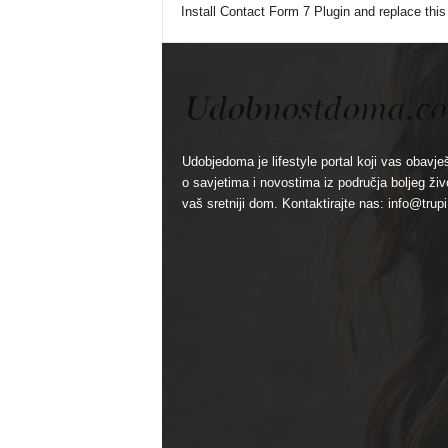
Install Contact Form 7 Plugin and replace this
Udobjedoma je lifestyle portal koji vas obavje
o savjetima i novostima iz područja boljeg živ
vaš sretniji dom. Kontaktirajte nas: info@trupi