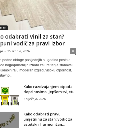
tman
o odabrati vinil za stan?
puni vodič za pravi izbor
pi
-
25 srpnja, 2026
0
ne podne obloge posljednjih su godina postale
od najpopularnijih izbora za uređenje stanova i
Kombiniraju moderan izgled, visoku otpornost,
tavno...
Kako razdvajanjem otpada
doprinosimo ljepšem svijetu
5 siječnja, 2026
Kako odabrati pravu
umjetninu za stan: vodič za
estetski i harmoničan...