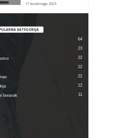
17 studenoga, 2025
PULARNA KATEGORIJA
64
23
22
stvo
22
22
tman
12
dnja
11
i boravak