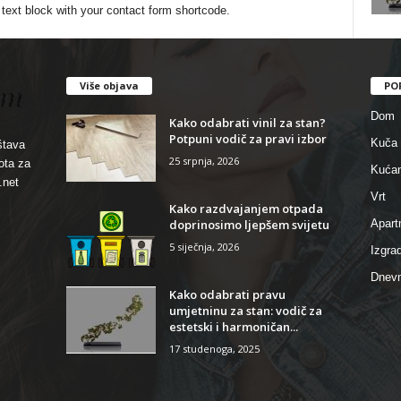
 text block with your contact form shortcode.
Više objava
PO
Dom
Kako odabrati vinil za stan?
Potpuni vodič za pravi izbor
Kuča
štava
25 srpnja, 2026
ota za
Kućan
.net
Vrt
Kako razdvajanjem otpada
doprinosimo ljepšem svijetu
Apar
5 siječnja, 2026
Izgra
Dnevn
Kako odabrati pravu
umjetninu za stan: vodič za
estetski i harmoničan...
17 studenoga, 2025