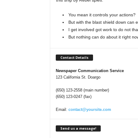
this ship by Rebel spies.
You mean it controls your actions?
But with the blast shield down can 
I get involved got work to do not tha
But nothing can do about it right n
Contact Details
Newspaper Communication Service
123 California St. Doargo
(650) 123-2558 (main number)
(650) 123-0247 (fax)
Email:
contact@yoursite.com
Send us a message!