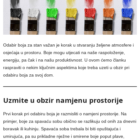
Odabir boja za stan važan je korak u stvaranju željene atmosfere i
osjećaja u prostoru. Boje mogu utjecati na naše raspoloženje,
energiju, pa čak i na našu produktivnost. U ovom ćemo članku
raspraviti o nekim ključnim aspektima koje treba uzeti u obzir pri
odabiru boja za svoj dom.
Uzmite u obzir namjenu prostorije
Prvi korak pri odabiru boja je razmisliti o namjeni prostorije. Na
primjer, boje za spavaću sobu obično se razlikuju od onih za dnevni
boravak ili kuhinju. Spavaća soba trebala bi biti opuštajuća i
umirujuća, pa su prikladne nježne i smirene boje poput plave,