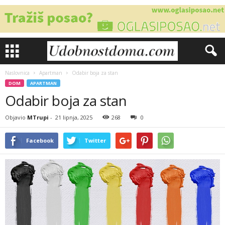
Naslovnica
Apartman
Odabir boja za stan
DOM
APARTMAN
Odabir boja za stan
Objavio
MTrupi
-
21 lipnja, 2025
268
0
Facebook
Twitter