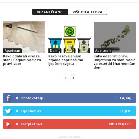
VEZANI ČLANCI
VIŠE OD AUTORA
Apartman
Dom
Apartman
Kako odabrati vinil za
Kako razdvajanjem
Kako odabrati pravu
stan? Potpuni vodič za
otpada doprinosimo
umjetninu za stan: vodič
pravi izbor
ljepšem svijetu
za estetski i harmoničan
dom
0
Obožavatelji
LAJKAJ
0
Sljedbenici
SLIJEDI
0
Pretplatnici
PRETPLATITI
- Advertisement -