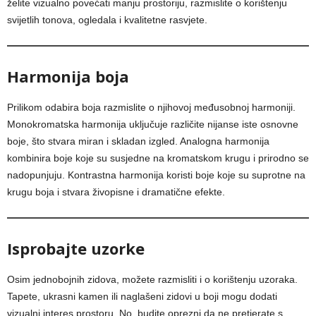
želite vizualno povećati manju prostoriju, razmislite o korištenju
svijetlih tonova, ogledala i kvalitetne rasvjete.
Harmonija boja
Prilikom odabira boja razmislite o njihovoj međusobnoj harmoniji.
Monokromatska harmonija uključuje različite nijanse iste osnovne
boje, što stvara miran i skladan izgled. Analogna harmonija
kombinira boje koje su susjedne na kromatskom krugu i prirodno se
nadopunjuju. Kontrastna harmonija koristi boje koje su suprotne na
krugu boja i stvara živopisne i dramatične efekte.
Isprobajte uzorke
Osim jednobojnih zidova, možete razmisliti i o korištenju uzoraka.
Tapete, ukrasni kamen ili naglašeni zidovi u boji mogu dodati
vizualni interes prostoru. No, budite oprezni da ne pretjerate s