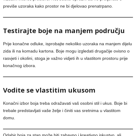
previše uzoraka kako prostor ne bi djelovao prenatrpano.
Testirajte boje na manjem području
Prije konačne odluke, isprobajte nekoliko uzoraka na manjem dijelu
zida ili na komadu kartona. Boje mogu izgledati drugačije ovisno o
rasvjeti i okolini, stoga je važno vidjeti ih u vlastitom prostoru prije
konačnog izbora.
Vodite se vlastitim ukusom
Konačni izbor boja treba odražavati vaš osobni stil i ukus. Boje bi
trebale predstavljati vaše želje i činiti vas sretnima u vlastitom
domu.
Odabir boja za stan može biti zabavno i kreativno iskustvo, ali