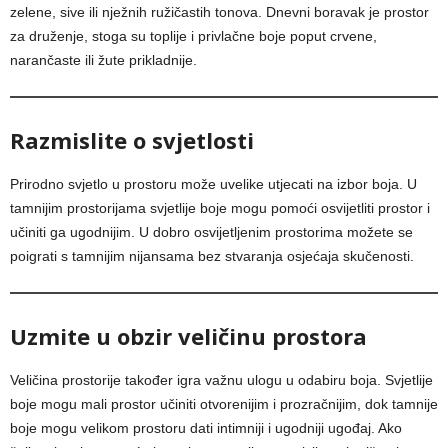
zelene, sive ili nježnih ružičastih tonova. Dnevni boravak je prostor
za druženje, stoga su toplije i privlačne boje poput crvene,
narančaste ili žute prikladnije.
Razmislite o svjetlosti
Prirodno svjetlo u prostoru može uvelike utjecati na izbor boja. U
tamnijim prostorijama svjetlije boje mogu pomoći osvijetliti prostor i
učiniti ga ugodnijim. U dobro osvijetljenim prostorima možete se
poigrati s tamnijim nijansama bez stvaranja osjećaja skučenosti.
Uzmite u obzir veličinu prostora
Veličina prostorije također igra važnu ulogu u odabiru boja. Svjetlije
boje mogu mali prostor učiniti otvorenijim i prozračnijim, dok tamnije
boje mogu velikom prostoru dati intimniji i ugodniji ugođaj. Ako